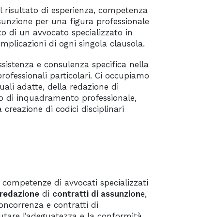
l risultato di esperienza, competenza
ssunzione per una figura professionale
nto di un avvocato specializzato in
implicazioni di ogni singola clausola.
assistenza e consulenza specifica nella
professionali particolari. Ci occupiamo
uali adatte, della redazione di
llo di inquadramento professionale,
 creazione di codici disciplinari
e competenze di avvocati specializzati
redazione
di
contratti di assunzion
e,
ncorrenza e contratti di
lutare l’adeguatezza e la conformità