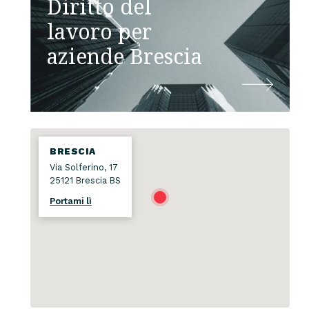
Diritto del
lavoro per
aziende Brescia
BRESCIA
Via Solferino, 17
25121 Brescia BS
Portami lì