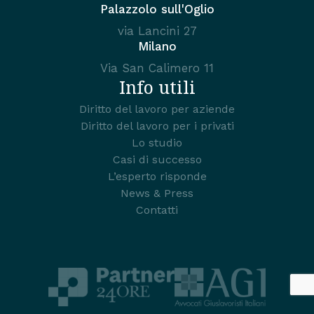
Palazzolo sull'Oglio
via Lancini 27
Milano
Via San Calimero 11
Info utili
Diritto del lavoro per aziende
Diritto del lavoro per i privati
Lo studio
Casi di successo
L’esperto risponde
News & Press
Contatti