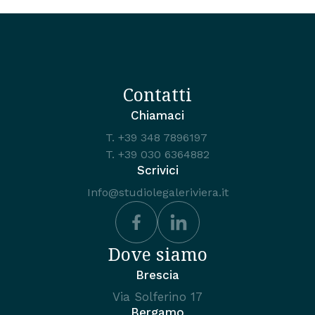
Contatti
Chiamaci
T.
+39 348 7896197
T.
+39 030 6364882
Scrivici
Info@studiolegaleriviera.it
Dove siamo
Brescia
Via Solferino 17
Bergamo