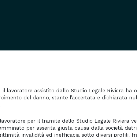
l lavoratore assistito dallo Studio Legale Riviera ha o
arcimento del danno, stante l’accertata e dichiarata nu
.
lavoratore per il tramite dello Studio Legale Riviera ve
mminato per asserita giusta causa dalla società datr
egittimità invalidità ed inefficacia sotto diversi profili, f