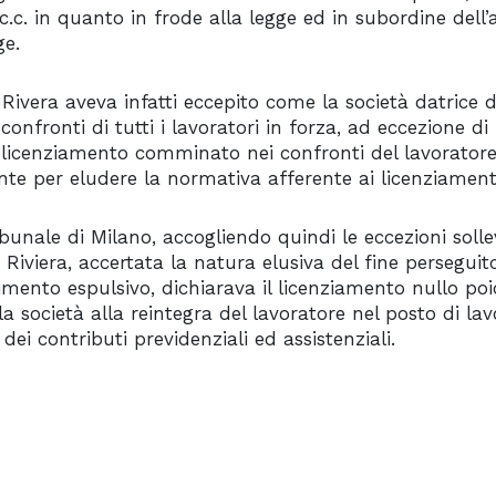
 c.c. in quanto in frode alla legge ed in subordine dell’a
ge.
Rivera aveva infatti eccepito come la società datrice 
onfronti di tutti i lavoratori in forza, ad eccezione di 
licenziamento comminato nei confronti del lavoratore a
te per eludere la normativa afferente ai licenziamenti 
ibunale di Milano, accogliendo quindi le eccezioni solle
Riviera, accertata la natura elusiva del fine perseguit
ento espulsivo, dichiarava il licenziamento nullo p
a società alla reintegra del lavoratore nel posto di lav
ei contributi previdenziali ed assistenziali.