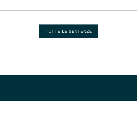
TUTTE LE SENTENZE
Dove siamo
Brescia
Via Solferino 17