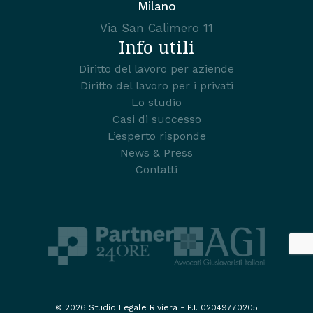
Milano
Via San Calimero 11
Info utili
Diritto del lavoro per aziende
Diritto del lavoro per i privati
Lo studio
Casi di successo
L’esperto risponde
News & Press
Contatti
© 2026 Studio Legale Riviera - P.I. 02049770205