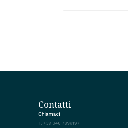
Contatti
Chiamaci
T.
+39 348 7896197